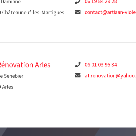
06 19 84 29 28
a Damiane
contact@artisan-violet
 Châteauneuf-les-Martigues
Rénovation Arles
06 01 03 95 34
at.renovation@yahoo
e Senebier
 Arles