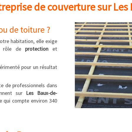
reprise de couverture sur Les
u de toiture ?
tre habitation, elle exige
on rôle de
protection
et
érimenté pour un résultat
te de professionnels dans
iennent sur
Les Baux-de-
 qui compte environ 340