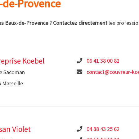
x-de-Provence
es Baux-de-Provence
?
Contactez directement
les professio
reprise Koebel
06 41 38 00 82
contact@couvreur-koe
ée Sacoman
 Marseille
san Violet
04 88 43 25 62