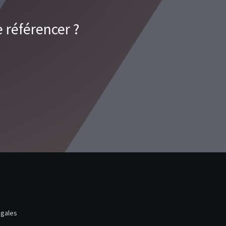
 référencer ?
égales