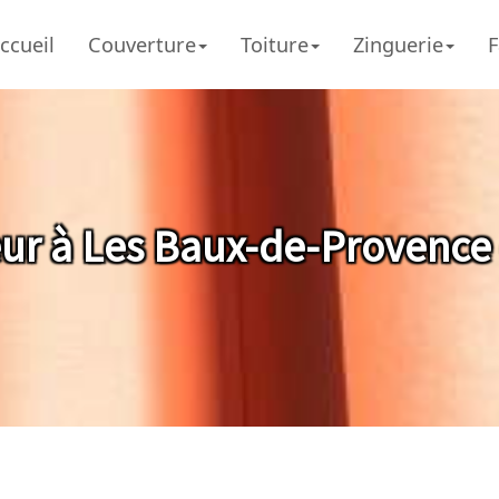
ccueil
Couverture
Toiture
Zinguerie
F
ur à Les Baux-de-Provence 