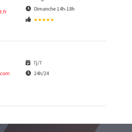
Dimanche 14h-18h
.fr
7j/7
.com
24h/24