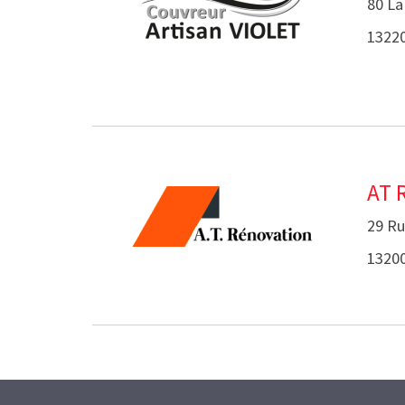
80 L
13220
AT 
29 Ru
13200